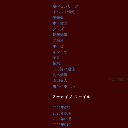
蔵べるシリーズ
イベント情報
俳句会
本・雑誌
グッズ
錦灘酒造
北海道
ホッピー
キンミヤ
夢音
菊水
ほろ酔い通信
高木酒造
今回ご紹介す
南部美人
角ハイボール
アーカイブ ファイル
2026年07月
2026年06月
2026年05月
2026年04月