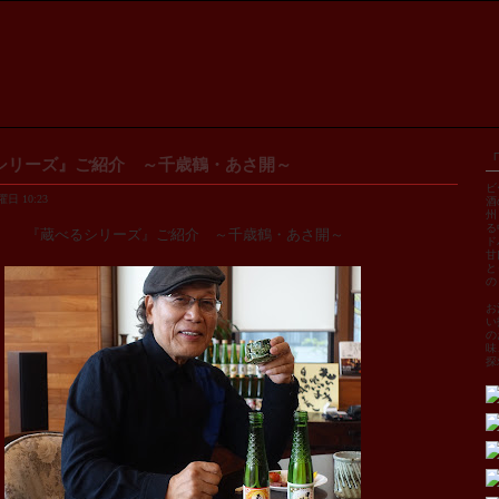
シリーズ』ご紹介 ～千歳鶴・あさ開～
ビ
日 10:23
酒
州
る
『蔵べるシリーズ』ご紹介 ～千歳鶴・あさ開～
ド
甘
と
の
お
い
の
味
探