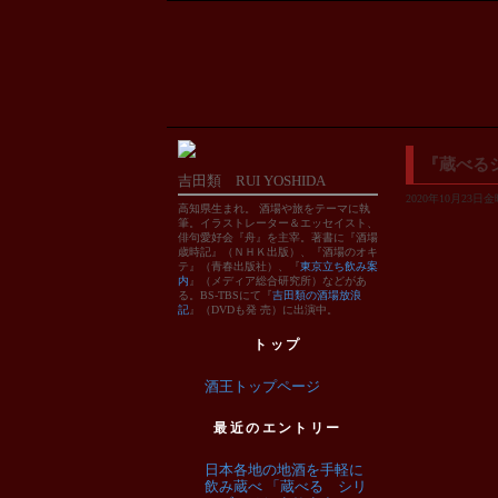
『蔵べる
吉田類 RUI YOSHIDA
2020年10月23日金曜
高知県生まれ。 酒場や旅をテーマに執
筆。イラストレーター＆エッセイスト、
俳句愛好会『舟』を主宰。著書に『酒場
歳時記』（ＮＨＫ出版）、『酒場のオキ
テ』（青春出版社）、『
東京立ち飲み案
内
』（メディア総合研究所）などがあ
る。BS-TBSにて『
吉田類の酒場放浪
記
』（DVDも発 売）に出演中。
トップ
酒王トップページ
最近のエントリー
日本各地の地酒を手軽に
飲み蔵べ 「蔵べる シリ