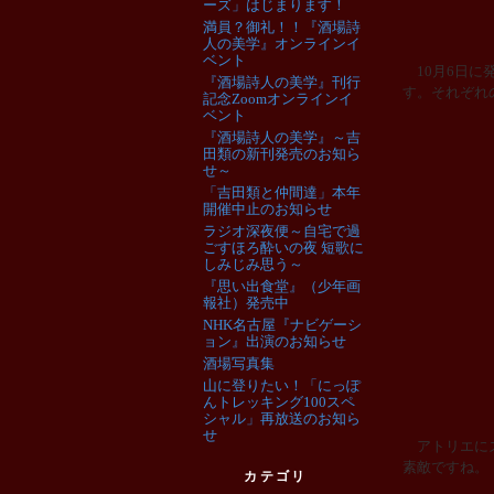
ーズ」はじまります！
満員？御礼！！『酒場詩
人の美学』オンラインイ
ベント
10月6日に
『酒場詩人の美学』刊行
す。それぞれ
記念Zoomオンラインイ
ベント
『酒場詩人の美学』～吉
田類の新刊発売のお知ら
せ～
「吉田類と仲間達」本年
開催中止のお知らせ
ラジオ深夜便～自宅で過
ごすほろ酔いの夜 短歌に
しみじみ思う～
『思い出食堂』（少年画
報社）発売中
NHK名古屋『ナビゲーシ
ョン』出演のお知らせ
酒場写真集
山に登りたい！「にっぽ
んトレッキング100スペ
シャル」再放送のお知ら
せ
アトリエにズ
素敵ですね。
カテゴリ