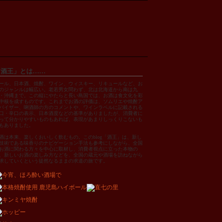
「酒王」とは……
ール、日本酒、焼酎、ワイン、ウィスキー、リキュールなど、お
のジャンルは幅広い。老若男女問わず、北は北海道から南は九
・沖縄まで。この縦にやたらと長い島国では、お酒は食文化を彩
中核を成すものです。これまでお酒の評価は、ソムリエや焼酎ア
バイザー、唎酒師の方のコメントや、ワインラベルに記載される
口・辛口の表示、日本酒度などの基準がありましたが、消費者に
って分かりやすいものもあれば、表現があまりしっくりこないも
もありました。
酒は本来、楽しくおいしく飲むもの。このblog「酒王」は、新し
技術である味香りのナビゲーション手法も参考にしながら、全国
お酒に関わる方々を中心に取材し、消費者視点に立った本物の
、新しいお酒の楽しみ方などを、全国の蔵元や酒場を訪ねながら
求していくという徒然なるままの求道の旅です。