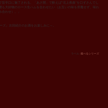
で旨辛口に魅了される。「あさ開」で酔えば‶北上夜曲″を口ずさんでし
僕も大好物のロース生ハムを合わせたい（お互いの味を邪魔せず、味わ
み合わせ）。」
リーズ』次回紹介のお酒をお楽しみに～。
ラベル:
蔵べるシリーズ