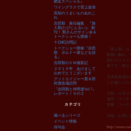
網走スペシャル』
ワイングラスで雲上放浪
高知のうまいものあれこ
れ
吉田類 責任編集 『旅
人類(たびじんるい)』 創
刊！ 類さんのサイン会＆
トークショーも開催！
十日町訪問記
トークショー開催『吉田
『旅人類』は
類 ボルドー展などを語
動物に触れ、
る』
旅行ガイドム
吉田類のＣＭ撮影記
冊です。類さ
２０１５年 あけまして
おめでとうございます
北海道各地や
グットエイジャー賞＆田
にお越しいた
村酒造場訪問
『吉田類と仲間達Vol.7』
レポート！その２
日時：６月
場所：コーチ
カテゴリ
対象：コーチ
蔵べるシリーズ
詳細・お問い
イベント情報
http://www.coa
俳句会