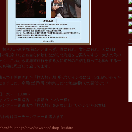
こ
、類さんが酒場放浪にとどまらず、食に触れ、文化に触れ、人に触れ、
牛の乳搾りなども自ら体験しながら北海道をご案内をする、大人の為の
ック。これから北海道旅行をする人に絶対の自信を持ってお勧めする一
んも鞄に忍ばせて旅してます。
東京でも開催された『旅人類』創刊記念サイン会には、沢山のかたがた
だきました。今回は創刊号で特集した北海道釧路での開催です！
３日（水）
18:00
～
ャンフォー釧路店 （書籍カウンター横）
ャンフォー釧路店で『旅人類』をお買い上げいただいたお客様
合わせはコーチャンフォー釧路店まで
chandfour.ne.jp/news/news.php?shop=kushiro