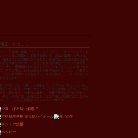
「酒王」とは……
ール、日本酒、焼酎、ワイン、ウィスキー、リキュールなど、お
のジャンルは幅広い。老若男女問わず、北は北海道から南は九
・沖縄まで。この縦にやたらと長い島国では、お酒は食文化を彩
中核を成すものです。これまでお酒の評価は、ソムリエや焼酎ア
バイザー、唎酒師の方のコメントや、ワインラベルに記載される
口・辛口の表示、日本酒度などの基準がありましたが、消費者に
って分かりやすいものもあれば、表現があまりしっくりこないも
もありました。
酒は本来、楽しくおいしく飲むもの。このblog「酒王」は、新し
技術である味香りのナビゲーション手法も参考にしながら、全国
お酒に関わる方々を中心に取材し、消費者視点に立った本物の
、新しいお酒の楽しみ方などを、全国の蔵元や酒場を訪ねながら
求していくという徒然なるままの求道の旅です。