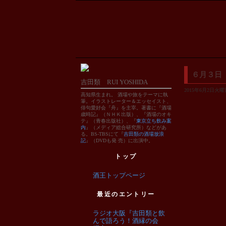
６月３日
吉田類 RUI YOSHIDA
2015年6月2日火曜日
高知県生まれ。 酒場や旅をテーマに執
筆。イラストレーター＆エッセイスト、
俳句愛好会『舟』を主宰。著書に『酒場
歳時記』（ＮＨＫ出版）、『酒場のオキ
テ』（青春出版社）、『
東京立ち飲み案
内
』（メディア総合研究所）などがあ
る。BS-TBSにて『
吉田類の酒場放浪
記
』（DVDも発 売）に出演中。
トップ
酒王トップページ
最近のエントリー
ラジオ大阪『吉田類と飲
んで語ろう！酒縁の会