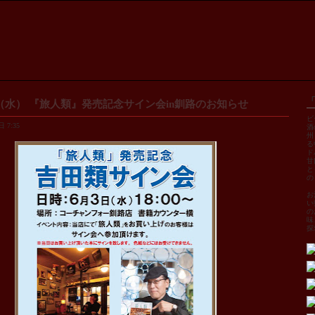
（水） 『旅人類』発売記念サイン会in釧路のお知らせ
ビ
 7:35
酒
州
る
ド
甘
と
の
お
い
の
味
探