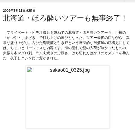
2009年3月11日水曜日
北海道・ほろ酔いツアーも無事終了！
プライベート・ビデオ撮影を兼ねての北海道・ほろ酔いツアーも、小樽の
「がつや・しまざき」で打ち上げの運びとなった。ツアー最後の店ながら、異
常な盛り上がり。古びた縄暖簾と引き戸という庶民的な居酒屋の店構えにして
は、ちょいとゴージャスな内容です。海の荒れで蟹の入荷が無かったものの、
大振り本マグロ刺、ラム肉焼きのぶ厚さ、はち切れんばかりのカズノコを孕ん
だ一夜干しニシンには驚かされた。