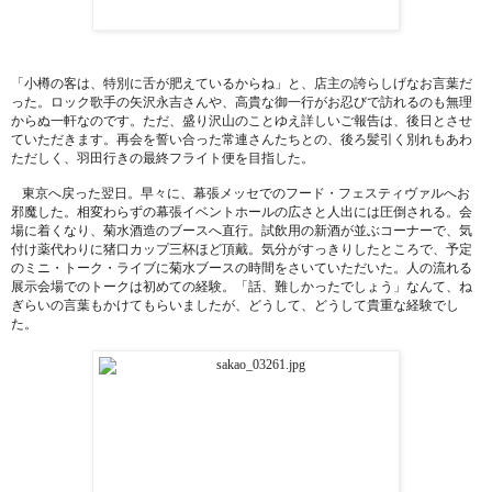
「小樽の客は、特別に舌が肥えているからね」と、店主の誇らしげなお言葉だ
った。ロック歌手の矢沢永吉さんや、高貴な御一行がお忍びで訪れるのも無理
からぬ一軒なのです。ただ、盛り沢山のことゆえ詳しいご報告は、後日とさせ
ていただきます。再会を誓い合った常連さんたちとの、後ろ髪引く別れもあわ
ただしく、羽田行きの最終フライト便を目指した。
東京へ戻った翌日。早々に、幕張メッセでのフード・フェスティヴァルへお
邪魔した。相変わらずの幕張イベントホールの広さと人出には圧倒される。会
場に着くなり、菊水酒造のブースへ直行。試飲用の新酒が並ぶコーナーで、気
付け薬代わりに猪口カップ三杯ほど頂戴。気分がすっきりしたところで、予定
のミニ・トーク・ライブに菊水ブースの時間をさいていただいた。人の流れる
展示会場でのトークは初めての経験。「話、難しかったでしょう」なんて、ね
ぎらいの言葉もかけてもらいましたが、どうして、どうして貴重な経験でし
た。