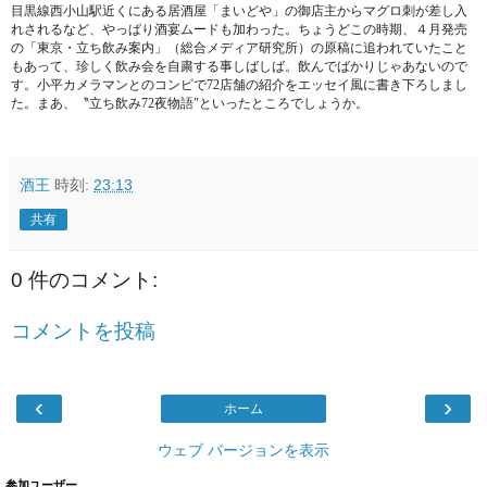
目黒線西小山駅近くにある居酒屋「まいどや」の御店主からマグロ刺が差し入
れされるなど、やっぱり酒宴ムードも加わった。ちょうどこの時期、４月発売
の「東京・立ち飲み案内」（総合メディア研究所）の原稿に追われていたこと
もあって、珍しく飲み会を自粛する事しばしば。飲んでばかりじゃあないので
す。小平カメラマンとのコンビで72店舗の紹介をエッセイ風に書き下ろしまし
た。まあ、〝立ち飲み72夜物語″といったところでしょうか。
酒王
時刻:
23:13
共有
0 件のコメント:
コメントを投稿
‹
›
ホーム
ウェブ バージョンを表示
参加ユーザー