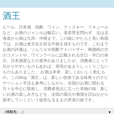
酒王
ビール、日本酒、焼酎、ワイン、ウィスキー、リキュール
など、お酒のジャンルは幅広い。老若男女問わず、北は北
海道から南は九州・沖縄まで。この縦にやたらと長い島国
では、お酒は食文化を彩る中核を成すものです。これまで
お酒の評価は、ソムリエや焼酎アドバイザー、唎酒師の方
のコメントや、ワインラベルに記載される甘口・辛口の表
示、日本酒度などの基準がありましたが、消費者にとって
分かりやすいものもあれば、表現があまりしっくりこない
ものもありました。 お酒は本来、楽しくおいしく飲むも
の。このblog「酒王」は、新しい技術である味香りのナビ
ゲーション手法も参考にしながら、全国のお酒に関わる
方々を中心に取材し、消費者視点に立った本物の味、新し
いお酒の楽しみ方などを、全国の蔵元や酒場を訪ねながら
探求していくという徒然なるままの求道の旅です。
▼