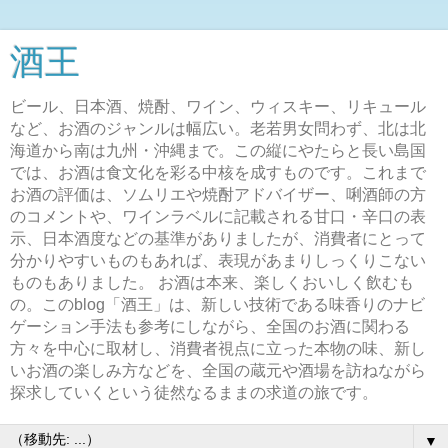
酒王
ビール、日本酒、焼酎、ワイン、ウィスキー、リキュール
など、お酒のジャンルは幅広い。老若男女問わず、北は北
海道から南は九州・沖縄まで。この縦にやたらと長い島国
では、お酒は食文化を彩る中核を成すものです。これまで
お酒の評価は、ソムリエや焼酎アドバイザー、唎酒師の方
のコメントや、ワインラベルに記載される甘口・辛口の表
示、日本酒度などの基準がありましたが、消費者にとって
分かりやすいものもあれば、表現があまりしっくりこない
ものもありました。 お酒は本来、楽しくおいしく飲むも
の。このblog「酒王」は、新しい技術である味香りのナビ
ゲーション手法も参考にしながら、全国のお酒に関わる
方々を中心に取材し、消費者視点に立った本物の味、新し
いお酒の楽しみ方などを、全国の蔵元や酒場を訪ねながら
探求していくという徒然なるままの求道の旅です。
▼