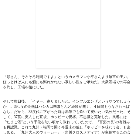
「類さん、そろそろ時間ですよ」というカメラマン小平さんより無言の圧力。
ほっとけば人にも酒にも溺れかねない寂しい性をご承知だ。大衆酒場での再会
を約し、工場を後にした。
そして数日後。「イヤー、参りましたね。インフルエンザというやつでしょう
か」。39.5度の高熱はハシカ以来ほとんど経験が無く、４日間もうなされっぱ
なし。だから、38度代に下がった時は赤飯でも炊いて祝いたい気分だった。そ
して、37度に突入した直後、ホッピーで祝杯。不思議と完治した。風邪には
〝たまご酒″という手段を幼い頃から教わっていたので、〝百薬の長″の有難み
も再認識。これで九州・福岡で開く今週末の催し「ホッピーを味わう会」も楽
しめる。『九州大人のウォーカー』（角川クロスメディア）が主催するこの会