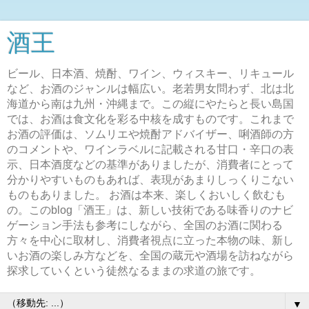
酒王
ビール、日本酒、焼酎、ワイン、ウィスキー、リキュール
など、お酒のジャンルは幅広い。老若男女問わず、北は北
海道から南は九州・沖縄まで。この縦にやたらと長い島国
では、お酒は食文化を彩る中核を成すものです。これまで
お酒の評価は、ソムリエや焼酎アドバイザー、唎酒師の方
のコメントや、ワインラベルに記載される甘口・辛口の表
示、日本酒度などの基準がありましたが、消費者にとって
分かりやすいものもあれば、表現があまりしっくりこない
ものもありました。 お酒は本来、楽しくおいしく飲むも
の。このblog「酒王」は、新しい技術である味香りのナビ
ゲーション手法も参考にしながら、全国のお酒に関わる
方々を中心に取材し、消費者視点に立った本物の味、新し
いお酒の楽しみ方などを、全国の蔵元や酒場を訪ねながら
探求していくという徒然なるままの求道の旅です。
▼