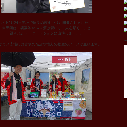
さる5月24日赤坂で恒例の茜まつりが開催されました。
吉田類は「饗宴談Vol.4～酒は愛にして人を繋ぐ～」と
題されたトークセッションに出演しました。
こ
サカス広場には赤坂の名店や地方の物産のブースが並びます。