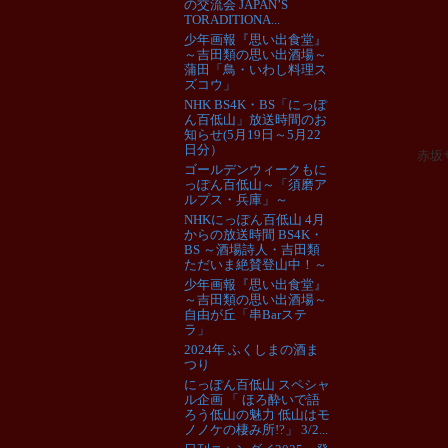
の交流会 JAPAN’S
TORADITIONA...
少年画報『思い出食堂』
～吉田類の思い出酒場～
蒲田「鳥・いわし料理ス
ズコウ」
NHK BS4K・BS「にっぽ
ん百低山」放送時間のお
知らせ(5月19日～5月22
日分）
赤坂
ゴールデンウィークもに
っぽん百低山～「須磨ア
ルプス・兵庫」～
NHKにっぽん百低山 4月
からの放送時間 BS4K・
BS ～酒場詩人・吉田類
ただいま絶賛登山中！～
少年画報『思い出食堂』
～吉田類の思い出酒場～
自由が丘「串Barステ
ラ」
2024年 ふくしまの酒ま
つり
にっぽん百低山 スペシャ
ル企画 「 ほろ酔いで語
ろう低山の魅力 低山はモ
ノノケの棲み所!?」 3/2...