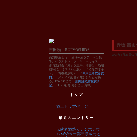
赤坂 茜まつ
吉田類 RUI YOSHIDA
2025年6月20日金曜日
高知県生まれ。 酒場や旅をテーマに執
筆。イラストレーター＆エッセイスト、
俳句愛好会『舟』を主宰。著書に『酒場
歳時記』（ＮＨＫ出版）、『酒場のオキ
テ』（青春出版社）、『
東京立ち飲み案
内
』（メディア総合研究所）などがあ
る。BS-TBSにて『
吉田類の酒場放浪
記
』（DVDも発 売）に出演中。
トップ
酒王トップページ
最近のエントリー
伝統的酒造りシンポジウ
ム wWith 一都三県蔵元と