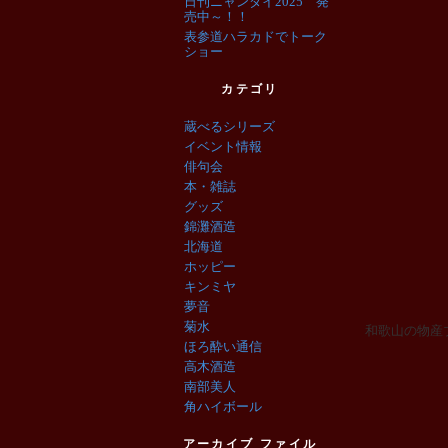
日刊ニャンダイ2025 発
売中～！！
表参道ハラカドでトーク
ショー
カテゴリ
蔵べるシリーズ
イベント情報
俳句会
本・雑誌
グッズ
錦灘酒造
北海道
ホッピー
キンミヤ
夢音
菊水
和歌山の物産
ほろ酔い通信
高木酒造
南部美人
角ハイボール
アーカイブ ファイル