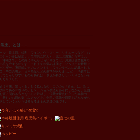
「酒王」とは……
ール、日本酒、焼酎、ワイン、ウィスキー、リキュールなど、お
のジャンルは幅広い。老若男女問わず、北は北海道から南は九
・沖縄まで。この縦にやたらと長い島国では、お酒は食文化を彩
中核を成すものです。これまでお酒の評価は、ソムリエや焼酎ア
バイザー、唎酒師の方のコメントや、ワインラベルに記載される
口・辛口の表示、日本酒度などの基準がありましたが、消費者に
って分かりやすいものもあれば、表現があまりしっくりこないも
もありました。
酒は本来、楽しくおいしく飲むもの。このblog「酒王」は、新し
技術である味香りのナビゲーション手法も参考にしながら、全国
お酒に関わる方々を中心に取材し、消費者視点に立った本物の
、新しいお酒の楽しみ方などを、全国の蔵元や酒場を訪ねながら
求していくという徒然なるままの求道の旅です。