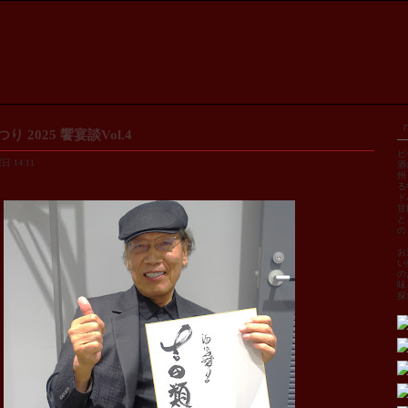
り 2025 饗宴談Vol.4
ビ
 14:11
酒
州
る
ド
甘
と
の
お
い
の
味
探