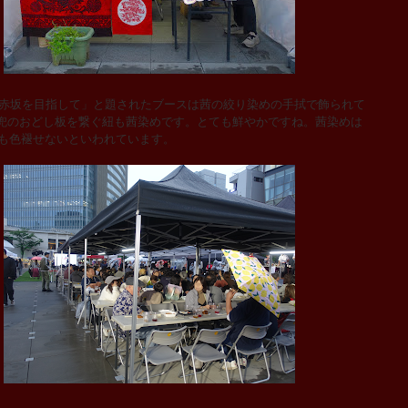
 赤坂を目指して」と題されたブースは茜の絞り染めの手拭で飾られて
兜のおどし板を繋ぐ紐も茜染めです。とても鮮やかですね。茜染めは
っても色褪せないといわれています。