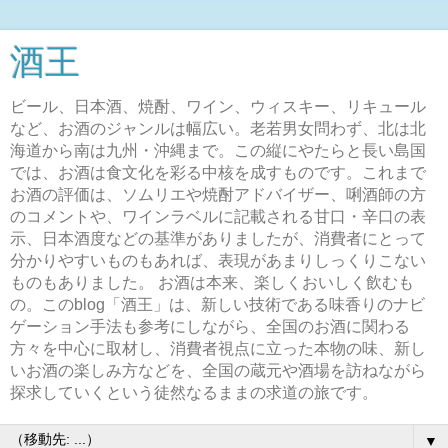
酒王
ビール、日本酒、焼酎、ワイン、ウィスキー、リキュール
など、お酒のジャンルは幅広い。老若男女問わず、北は北
海道から南は九州・沖縄まで。この縦にやたらと長い島国
では、お酒は食文化を彩る中核を成すものです。これまで
お酒の評価は、ソムリエや焼酎アドバイザー、唎酒師の方
のコメントや、ワインラベルに記載される甘口・辛口の表
示、日本酒度などの基準がありましたが、消費者にとって
分かりやすいものもあれば、表現があまりしっくりこない
ものもありました。 お酒は本来、楽しくおいしく飲むも
の。このblog「酒王」は、新しい技術である味香りのナビ
ゲーション手法も参考にしながら、全国のお酒に関わる
方々を中心に取材し、消費者視点に立った本物の味、新し
いお酒の楽しみ方などを、全国の蔵元や酒場を訪ねながら
探求していくという徒然なるままの求道の旅です。
▼