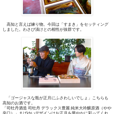
高知と言えば練り物。今回は「すまき」をセッティング
しました。わさび漬けとの相性が抜群です。
「ゴージャスな瓶が正月にふさわしいでしょ」こちらも
高知のお酒です。
「司牡丹酒造 司牡丹 デラックス豊麗 純米大吟醸原酒（やや
辛口）」まばゆいデザインはお正月を華やかに彩ってくれ