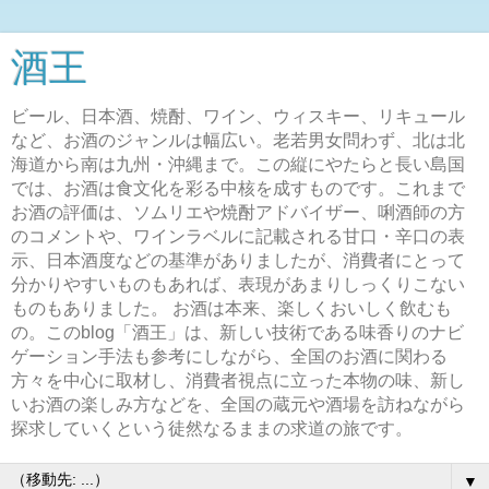
酒王
ビール、日本酒、焼酎、ワイン、ウィスキー、リキュール
など、お酒のジャンルは幅広い。老若男女問わず、北は北
海道から南は九州・沖縄まで。この縦にやたらと長い島国
では、お酒は食文化を彩る中核を成すものです。これまで
お酒の評価は、ソムリエや焼酎アドバイザー、唎酒師の方
のコメントや、ワインラベルに記載される甘口・辛口の表
示、日本酒度などの基準がありましたが、消費者にとって
分かりやすいものもあれば、表現があまりしっくりこない
ものもありました。 お酒は本来、楽しくおいしく飲むも
の。このblog「酒王」は、新しい技術である味香りのナビ
ゲーション手法も参考にしながら、全国のお酒に関わる
方々を中心に取材し、消費者視点に立った本物の味、新し
いお酒の楽しみ方などを、全国の蔵元や酒場を訪ねながら
探求していくという徒然なるままの求道の旅です。
▼