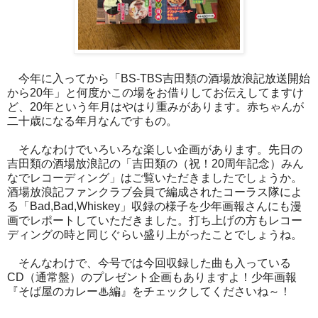
今年に入ってから「BS-TBS吉田類の酒場放浪記放送開始
から20年」と何度かこの場をお借りしてお伝えしてますけ
ど、20年という年月はやはり重みがあります。赤ちゃんが
二十歳になる年月なんですもの。
そんなわけでいろいろな楽しい企画があります。先日の
吉田類の酒場放浪記の「吉田類の（祝！20周年記念）みん
なでレコーディング」はご覧いただきましたでしょうか。
酒場放浪記ファンクラブ会員で編成されたコーラス隊によ
る「Bad,Bad,Whiskey」収録の様子を少年画報さんにも漫
画でレポートしていただきました。打ち上げの方もレコー
ディングの時と同じぐらい盛り上がったことでしょうね。
そんなわけで、今号では今回収録した曲も入っている
CD（通常盤）のプレゼント企画もありますよ！少年画報
『そば屋のカレー♨編』をチェックしてくださいね～！