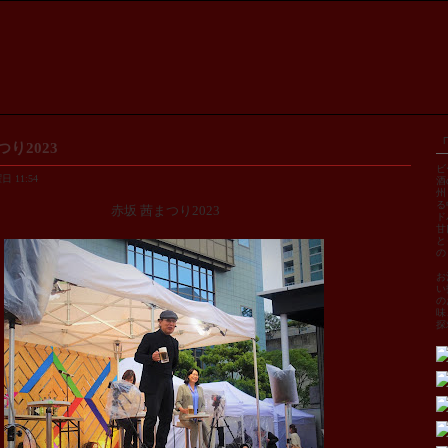
つり2023
ビ
 11:54
酒
州
る
赤坂 茜まつり2023
ド
甘
と
の
お
い
の
味
探