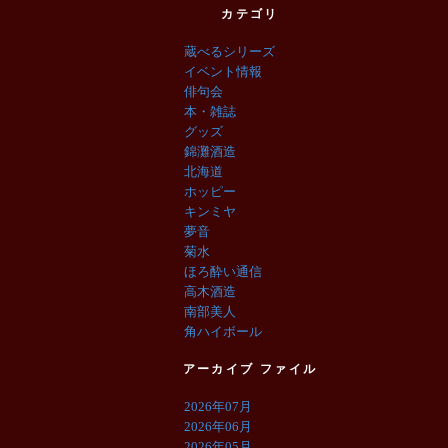
カテゴリ
蔵べるシリーズ
イベント情報
俳句会
本・雑誌
グッズ
錦灘酒造
北海道
ホッピー
キンミヤ
夢音
菊水
ほろ酔い通信
高木酒造
南部美人
角ハイボール
アーカイブ ファイル
2026年07月
2026年06月
2026年05月