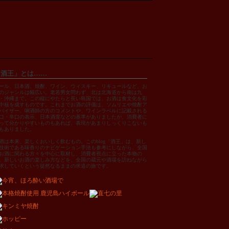
「酒王」とは……
ール、日本酒、焼酎、ワイン、ウィスキー、リキュールなど、お
のジャンルは幅広い。老若男女問わず、北は北海道から南は九
・沖縄まで。この縦にやたらと長い島国では、お酒は食文化を彩
中核を成すものです。これまでお酒の評価は、ソムリエや焼酎ア
バイザー、唎酒師の方のコメントや、ワインラベルに記載される
口・辛口の表示、日本酒度などの基準がありましたが、消費者に
って分かりやすいものもあれば、表現があまりしっくりこないも
もありました。
酒は本来、楽しくおいしく飲むもの。このblog「酒王」は、新し
技術である味香りのナビゲーション手法も参考にしながら、全国
お酒に関わる方々を中心に取材し、消費者視点に立った本物の
、新しいお酒の楽しみ方などを、全国の蔵元や酒場を訪ねながら
求していくという徒然なるままの求道の旅です。