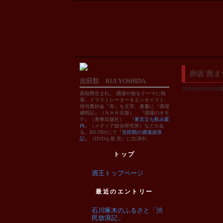
赤坂 茜ま
吉田類 RUI YOSHIDA
2023年6月28日水曜日
高知県生まれ。 酒場や旅をテーマに執
筆。イラストレーター＆エッセイスト、
俳句愛好会『舟』を主宰。著書に『酒場
歳時記』（ＮＨＫ出版）、『酒場のオキ
テ』（青春出版社）、『
東京立ち飲み案
内
』（メディア総合研究所）などがあ
る。BS-TBSにて『
吉田類の酒場放浪
記
』（DVDも発 売）に出演中。
トップ
酒王トップページ
最近のエントリー
石川啄木のふるさと「渋
民放浪記」