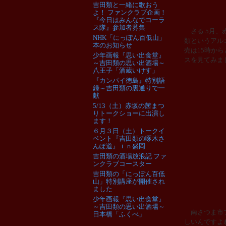
吉田類と一緒に歌おう
よ！ ファンクラブ企画！
『今日はみんなでコーラ
ス隊』参加者募集
さる 5月、
NHK「にっぽん百低山」
類というアル
本のお知らせ
売は15時か
少年画報『思い出食堂』
スを見てみま
～吉田類の思い出酒場～
八王子「酒蔵いけす」
『カンパイ徳島』特別語
録～吉田類の裏通りで一
献
5/13（土）赤坂の茜まつ
りトークショーに出演し
ます！
６月３日（土）トークイ
ベント『吉田類の啄木さ
んぽ道』ｉｎ盛岡
吉田類の酒場放浪記 ファ
ンクラブコースター
吉田類の「にっぽん百低
山」特別講座が開催され
ました
少年画報『思い出食堂』
～吉田類の思い出酒場～
南さつま市ブ
日本橋「ふくべ」
しいんですよ