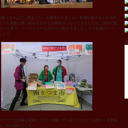
赤坂サカスにて「茜まつり」が開催されました。倉嶋紀和子さん＆吉田
コール度数の高い組み合わせもお馴染みになってきましたね。酒類の販
らという事で、トークショーは夕方から始まりました。さて会場のブー
しょう。
こ
ースでは高級な完熟マンゴーが輝いていましたけど、カボチャも美味
ね。売り切れでした～。