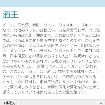
酒王
ビール、日本酒、焼酎、ワイン、ウィスキー、リキュール
など、お酒のジャンルは幅広い。老若男女問わず、北は北
海道から南は九州・沖縄まで。この縦にやたらと長い島国
では、お酒は食文化を彩る中核を成すものです。これまで
お酒の評価は、ソムリエや焼酎アドバイザー、唎酒師の方
のコメントや、ワインラベルに記載される甘口・辛口の表
示、日本酒度などの基準がありましたが、消費者にとって
分かりやすいものもあれば、表現があまりしっくりこない
ものもありました。 お酒は本来、楽しくおいしく飲むも
の。このblog「酒王」は、新しい技術である味香りのナビ
ゲーション手法も参考にしながら、全国のお酒に関わる
方々を中心に取材し、消費者視点に立った本物の味、新し
いお酒の楽しみ方などを、全国の蔵元や酒場を訪ねながら
探求していくという徒然なるままの求道の旅です。
▼