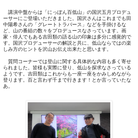
講演中盤からは「にっぽん百低山」の国沢五月プロデュ
ーサーにご登場いただきました。国沢さんはこれまでも田
中陽希さんの「グレートトラバース」などを手掛けるな
ど、山の番組の数々をプロデュースなさっています。画
家・俳人でもある吉田類の語る山の印象は多分に感覚的で
す。国沢プロデューサーの解説と共に、低山ならではの楽
しみ方のヒントを沢山お伝え出来たと思います。
質問コーナーでは登山に関する具体的な内容も多く寄せ
られました。皆様も実際に登り、低山を探求なさっている
ようです。吉田類はこれからも一座一座をかみしめながら
登ります。百と言わず千まで行きます！とか言っていたな
あ。