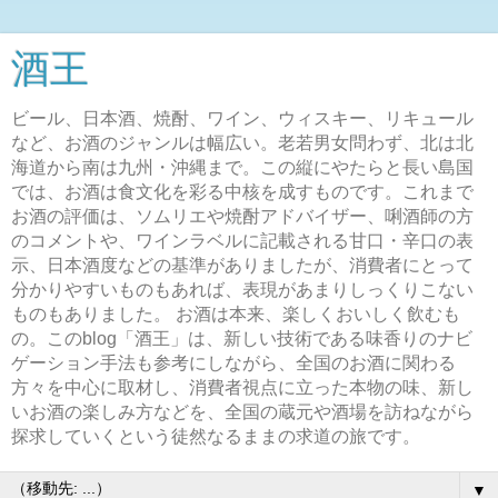
酒王
ビール、日本酒、焼酎、ワイン、ウィスキー、リキュール
など、お酒のジャンルは幅広い。老若男女問わず、北は北
海道から南は九州・沖縄まで。この縦にやたらと長い島国
では、お酒は食文化を彩る中核を成すものです。これまで
お酒の評価は、ソムリエや焼酎アドバイザー、唎酒師の方
のコメントや、ワインラベルに記載される甘口・辛口の表
示、日本酒度などの基準がありましたが、消費者にとって
分かりやすいものもあれば、表現があまりしっくりこない
ものもありました。 お酒は本来、楽しくおいしく飲むも
の。このblog「酒王」は、新しい技術である味香りのナビ
ゲーション手法も参考にしながら、全国のお酒に関わる
方々を中心に取材し、消費者視点に立った本物の味、新し
いお酒の楽しみ方などを、全国の蔵元や酒場を訪ねながら
探求していくという徒然なるままの求道の旅です。
▼