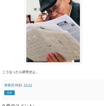
こうなったら研究ぜよ。
事務局
時刻:
10:21
共有
0 件のコメント: