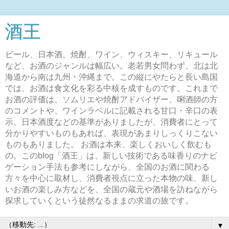
酒王
ビール、日本酒、焼酎、ワイン、ウィスキー、リキュール
など、お酒のジャンルは幅広い。老若男女問わず、北は北
海道から南は九州・沖縄まで。この縦にやたらと長い島国
では、お酒は食文化を彩る中核を成すものです。これまで
お酒の評価は、ソムリエや焼酎アドバイザー、唎酒師の方
のコメントや、ワインラベルに記載される甘口・辛口の表
示、日本酒度などの基準がありましたが、消費者にとって
分かりやすいものもあれば、表現があまりしっくりこない
ものもありました。 お酒は本来、楽しくおいしく飲むも
の。このblog「酒王」は、新しい技術である味香りのナビ
ゲーション手法も参考にしながら、全国のお酒に関わる
方々を中心に取材し、消費者視点に立った本物の味、新し
いお酒の楽しみ方などを、全国の蔵元や酒場を訪ねながら
探求していくという徒然なるままの求道の旅です。
▼