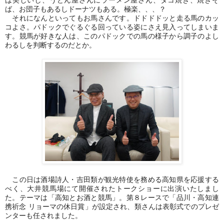
は美しいし、うどん屋さんにラーメン屋さん、タコ焼き、焼きそ
ば、お団子もあるしドーナツもある。極楽、、、？
それになんといってもお馬さんです。ドドドドッと走る馬のカッ
コよさ。パドックでぐるぐる回っている姿にさえ見入ってしまいま
す。競馬が好きな人は、このパドックでの馬の様子から調子のよし
わるしを判断するのだとか。
この日は酒場詩人・吉田類が観光特使を務める高知県を応援する
べく、大井競馬場にて開催されたトークショーに出演いたしまし
た。テーマは「高知とお酒と競馬」。第８レースで「品川・高知連
携祈念 リョーマの休日賞」が設定され、類さんは表彰式でのプレゼ
ンターも任されました。