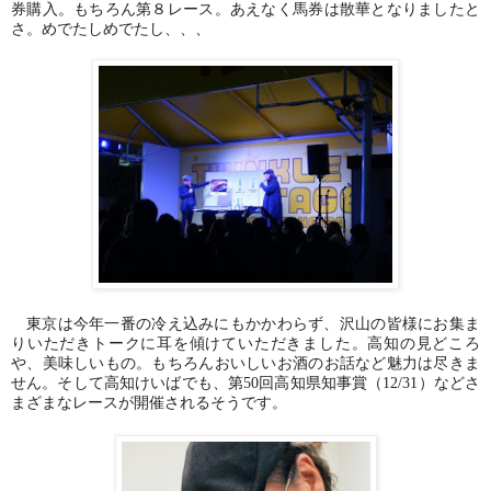
券購入。もちろん第８レース。あえなく馬券は散華となりましたと
さ。めでたしめでたし、、、
東京は今年一番の冷え込みにもかかわらず、沢山の皆様にお集ま
りいただきトークに耳を傾けていただきました。高知の見どころ
や、美味しいもの。もちろんおいしいお酒のお話など魅力は尽きま
せん。そして高知けいばでも、第
50
回高知県知事賞（
12/31
）などさ
まざまなレースが開催されるそうです。