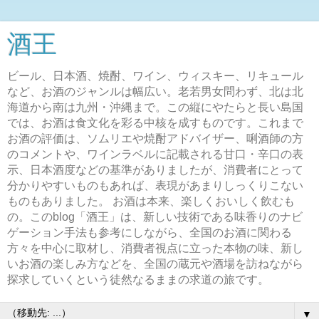
酒王
ビール、日本酒、焼酎、ワイン、ウィスキー、リキュール
など、お酒のジャンルは幅広い。老若男女問わず、北は北
海道から南は九州・沖縄まで。この縦にやたらと長い島国
では、お酒は食文化を彩る中核を成すものです。これまで
お酒の評価は、ソムリエや焼酎アドバイザー、唎酒師の方
のコメントや、ワインラベルに記載される甘口・辛口の表
示、日本酒度などの基準がありましたが、消費者にとって
分かりやすいものもあれば、表現があまりしっくりこない
ものもありました。 お酒は本来、楽しくおいしく飲むも
の。このblog「酒王」は、新しい技術である味香りのナビ
ゲーション手法も参考にしながら、全国のお酒に関わる
方々を中心に取材し、消費者視点に立った本物の味、新し
いお酒の楽しみ方などを、全国の蔵元や酒場を訪ねながら
探求していくという徒然なるままの求道の旅です。
▼