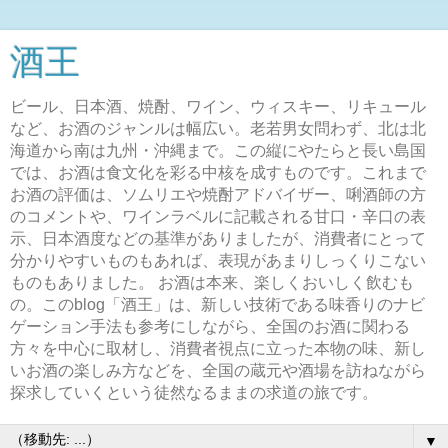
酒王
ビール、日本酒、焼酎、ワイン、ウィスキー、リキュール
など、お酒のジャンルは幅広い。老若男女問わず、北は北
海道から南は九州・沖縄まで。この縦にやたらと長い島国
では、お酒は食文化を彩る中核を成すものです。これまで
お酒の評価は、ソムリエや焼酎アドバイザー、唎酒師の方
のコメントや、ワインラベルに記載される甘口・辛口の表
示、日本酒度などの基準がありましたが、消費者にとって
分かりやすいものもあれば、表現があまりしっくりこない
ものもありました。 お酒は本来、楽しくおいしく飲むも
の。このblog「酒王」は、新しい技術である味香りのナビ
ゲーション手法も参考にしながら、全国のお酒に関わる
方々を中心に取材し、消費者視点に立った本物の味、新し
いお酒の楽しみ方などを、全国の蔵元や酒場を訪ねながら
探求していくという徒然なるままの求道の旅です。
▼