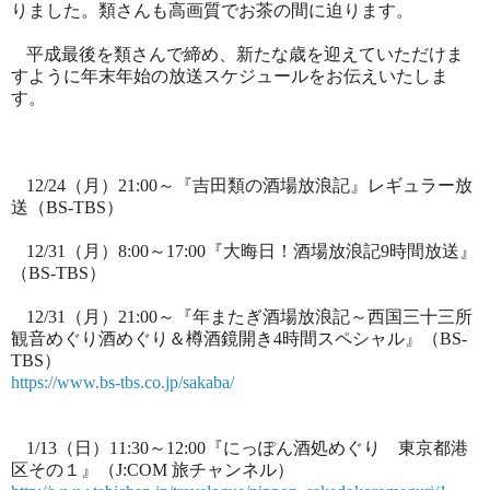
りました。類さんも高画質でお茶の間に迫ります。
平成最後を類さんで締め、新たな歳を迎えていただけま
すように年末年始の放送スケジュールをお伝えいたしま
す。
12/24
（月）
21:00
～『吉田類の酒場放浪記』レギュラー放
送（
BS-TBS
）
12/31
（月）
8:00
～
17:00
『大晦日！酒場放浪記
9
時間放送』
（
BS-TBS
）
12/31
（月）
21:00
～『年またぎ酒場放浪記～西国三十三所
観音めぐり酒めぐり＆樽酒鏡
開き
4
時間スペシャル』（
BS-
TBS
）
https://www.bs-tbs.co.jp/sakaba/
1/13
（日）
11:30
～
12:00
『にっぽん酒処めぐり 東京都港
区その１』（
J:COM
旅チャンネル）