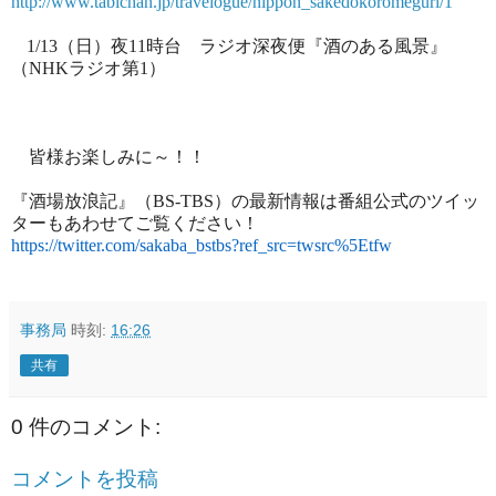
http://www.tabichan.jp/travelogue/nippon_sakedokoromeguri/1
1/13
（日）夜
11
時台 ラジオ深夜便『酒のある風景』
（
NHK
ラジオ第
1
）
皆様お楽しみに～！！
『酒場放浪記』（
BS-TBS
）の最新情報は番組公式のツイッ
ターもあわせてご覧ください！
https://twitter.com/sakaba_bstbs?ref_src=twsrc%5Etfw
事務局
時刻:
16:26
共有
0 件のコメント:
コメントを投稿