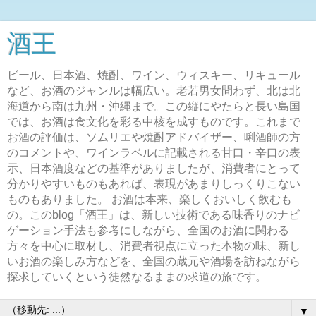
酒王
ビール、日本酒、焼酎、ワイン、ウィスキー、リキュール
など、お酒のジャンルは幅広い。老若男女問わず、北は北
海道から南は九州・沖縄まで。この縦にやたらと長い島国
では、お酒は食文化を彩る中核を成すものです。これまで
お酒の評価は、ソムリエや焼酎アドバイザー、唎酒師の方
のコメントや、ワインラベルに記載される甘口・辛口の表
示、日本酒度などの基準がありましたが、消費者にとって
分かりやすいものもあれば、表現があまりしっくりこない
ものもありました。 お酒は本来、楽しくおいしく飲むも
の。このblog「酒王」は、新しい技術である味香りのナビ
ゲーション手法も参考にしながら、全国のお酒に関わる
方々を中心に取材し、消費者視点に立った本物の味、新し
いお酒の楽しみ方などを、全国の蔵元や酒場を訪ねながら
探求していくという徒然なるままの求道の旅です。
▼