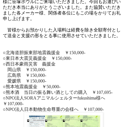
様に笹塚ボウルにご来場いただきました。今回もお運びい
ただき本当にありがとうございました。また協賛いただき
ました各メーカー様、関係者各位にもこの場をかりてお礼
申し上げます。
皆様からお預かりした入場料は経費を除き全額寄付とし
て送金と支援の形をとる事に使用させていただきました。
○北海道胆振東部地震義援金 ￥
150,000-
○東日本大震災義援金 ￥
150,000-
○西日本豪雨災害 義援金
岡山県 ￥
150,000-
広島県 ￥
150,000-
愛媛県 ￥
150,000-
○熊本地震義援金 ￥
50,000-
○熊本酒 当日の振る舞い酒としての購入 ￥
107,695-
○
NPO
法人
SORA
アニマルシェルター
fukushima
様へ
￥
107,000-
○
NPO
法人日本動物生命尊重の会様へ ￥
107,000-