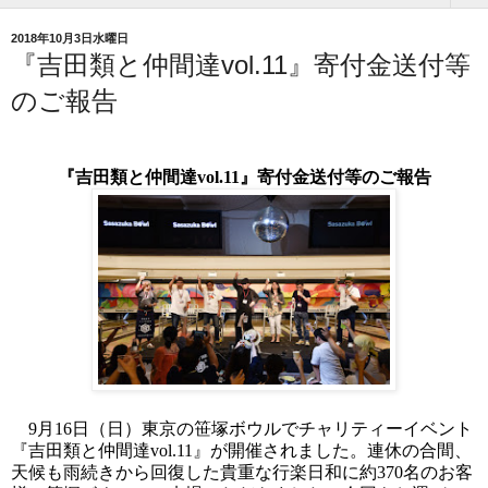
2018年10月3日水曜日
『吉田類と仲間達vol.11』寄付金送付等
のご報告
『吉田類と仲間達
vol.11
』寄付金送付等のご報告
9
月
16
日（日）東京の笹塚ボウルでチャリティーイベント
『吉田類と仲間達
vol.11
』が開催されました。連休の合間、
天候も雨続きから回復した貴重な行楽日和に約
370
名のお客