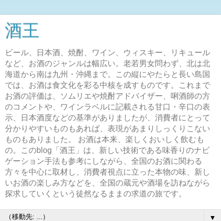
酒王
ビール、日本酒、焼酎、ワイン、ウィスキー、リキュール
など、お酒のジャンルは幅広い。老若男女問わず、北は北
海道から南は九州・沖縄まで。この縦にやたらと長い島国
では、お酒は食文化を彩る中核を成すものです。これまで
お酒の評価は、ソムリエや焼酎アドバイザー、唎酒師の方
のコメントや、ワインラベルに記載される甘口・辛口の表
示、日本酒度などの基準がありましたが、消費者にとって
分かりやすいものもあれば、表現があまりしっくりこない
ものもありました。 お酒は本来、楽しくおいしく飲むも
の。このblog「酒王」は、新しい技術である味香りのナビ
ゲーション手法も参考にしながら、全国のお酒に関わる
方々を中心に取材し、消費者視点に立った本物の味、新し
いお酒の楽しみ方などを、全国の蔵元や酒場を訪ねながら
探求していくという徒然なるままの求道の旅です。
▼