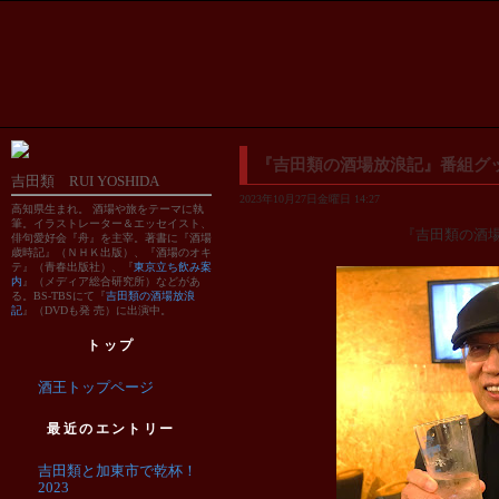
『吉田類の酒場放浪記』番組グ
吉田類 RUI YOSHIDA
2023年10月27日金曜日 14:27
高知県生まれ。 酒場や旅をテーマに執
筆。イラストレーター＆エッセイスト、
『吉田類の酒
俳句愛好会『舟』を主宰。著書に『酒場
歳時記』（ＮＨＫ出版）、『酒場のオキ
テ』（青春出版社）、『
東京立ち飲み案
内
』（メディア総合研究所）などがあ
る。BS-TBSにて『
吉田類の酒場放浪
記
』（DVDも発 売）に出演中。
トップ
酒王トップページ
最近のエントリー
吉田類と加東市で乾杯！
2023