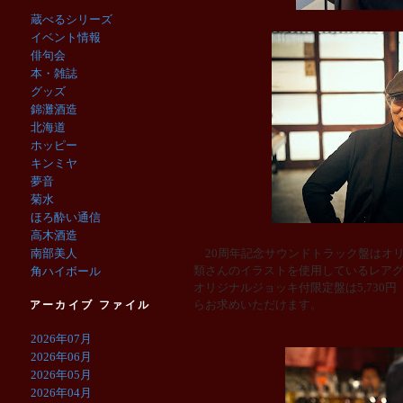
蔵べるシリーズ
イベント情報
俳句会
本・雑誌
グッズ
錦灘酒造
北海道
ホッピー
キンミヤ
夢音
菊水
ほろ酔い通信
高木酒造
南部美人
20周年記念サウンドトラック盤はオ
類さんのイラストを使用しているレア
角ハイボール
オリジナルジョッキ付限定盤は5,730
らお求めいただけます。
アーカイブ ファイル
2026年07月
2026年06月
2026年05月
2026年04月