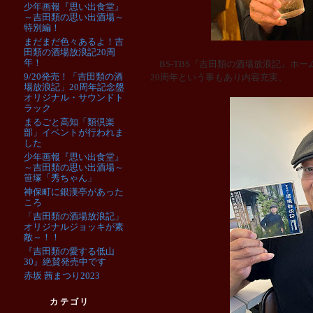
少年画報『思い出食堂』
～吉田類の思い出酒場～
特別編！
まだまだ色々あるよ！吉
田類の酒場放浪記20周
年！
BS-TBS『吉田類の酒場放浪記』ホ
9/20発売！「吉田類の酒
20周年という事もあり内容充実。
場放浪記」20周年記念盤
オリジナル・サウンドト
ラック
まるごと高知「類倶楽
部」イベントが行われま
した
少年画報『思い出食堂』
～吉田類の思い出酒場～
笹塚「秀ちゃん」
神保町に銀漢亭があった
ころ
「吉田類の酒場放浪記」
オリジナルジョッキが素
敵～！！
『吉田類の愛する低山
30』絶賛発売中です
赤坂 茜まつり2023
カテゴリ