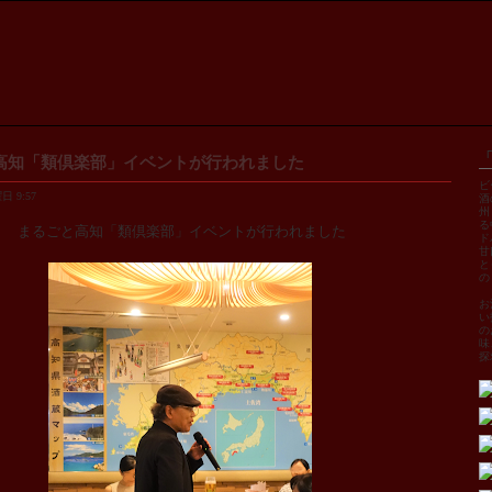
高知「類倶楽部」イベントが行われました
ビ
日 9:57
酒
州
る
まるごと高知「類倶楽部」イベントが行われました
ド
甘
と
の
お
い
の
味
探