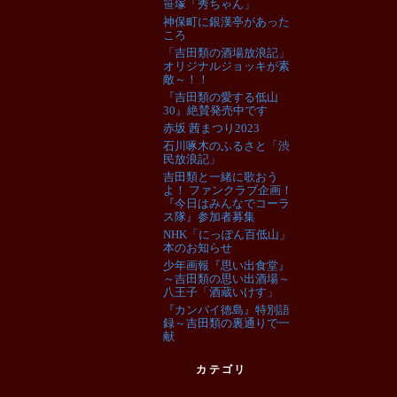
笹塚「秀ちゃん」
神保町に銀漢亭があった
ころ
「吉田類の酒場放浪記」
オリジナルジョッキが素
敵～！！
『吉田類の愛する低山
30』絶賛発売中です
赤坂 茜まつり2023
石川啄木のふるさと「渋
民放浪記」
吉田類と一緒に歌おう
よ！ ファンクラブ企画！
『今日はみんなでコーラ
ス隊』参加者募集
NHK「にっぽん百低山」
本のお知らせ
少年画報『思い出食堂』
～吉田類の思い出酒場～
八王子「酒蔵いけす」
『カンパイ徳島』特別語
録～吉田類の裏通りで一
献
カテゴリ