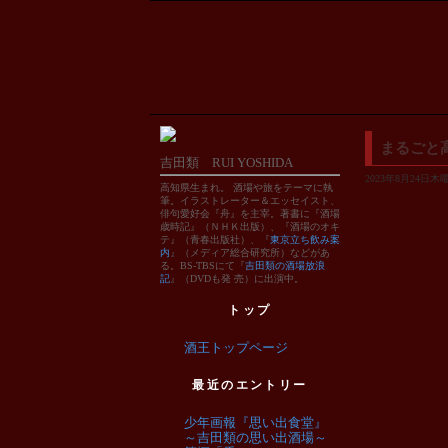
まるごと
吉田類 RUI YOSHIDA
2023年8月24日木曜
高知県生まれ。 酒場や旅をテーマに執
筆。イラストレーター＆エッセイスト、
俳句愛好会『舟』を主宰。著書に『酒場
歳時記』（ＮＨＫ出版）、『酒場のオキ
テ』（青春出版社）、『
東京立ち飲み案
内
』（メディア総合研究所）などがあ
る。BS-TBSにて『
吉田類の酒場放浪
記
』（DVDも発 売）に出演中。
トップ
酒王トップページ
最近のエントリー
少年画報『思い出食堂』
～吉田類の思い出酒場～