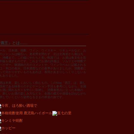
「酒王」とは……
ール、日本酒、焼酎、ワイン、ウィスキー、リキュールなど、お
のジャンルは幅広い。老若男女問わず、北は北海道から南は九
・沖縄まで。この縦にやたらと長い島国では、お酒は食文化を彩
中核を成すものです。これまでお酒の評価は、ソムリエや焼酎ア
バイザー、唎酒師の方のコメントや、ワインラベルに記載される
口・辛口の表示、日本酒度などの基準がありましたが、消費者に
って分かりやすいものもあれば、表現があまりしっくりこないも
もありました。
酒は本来、楽しくおいしく飲むもの。このblog「酒王」は、新し
技術である味香りのナビゲーション手法も参考にしながら、全国
お酒に関わる方々を中心に取材し、消費者視点に立った本物の
、新しいお酒の楽しみ方などを、全国の蔵元や酒場を訪ねながら
求していくという徒然なるままの求道の旅です。