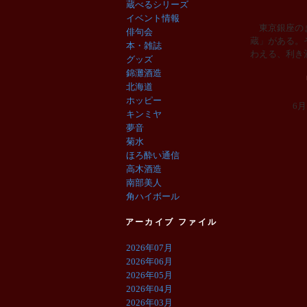
蔵べるシリーズ
イベント情報
東京銀座のま
俳句会
蔵」がある。
本・雑誌
わえる、利き
グッズ
錦灘酒造
北海道
ホッピー
6
キンミヤ
夢音
菊水
ほろ酔い通信
高木酒造
南部美人
角ハイボール
アーカイブ ファイル
2026年07月
2026年06月
2026年05月
2026年04月
2026年03月