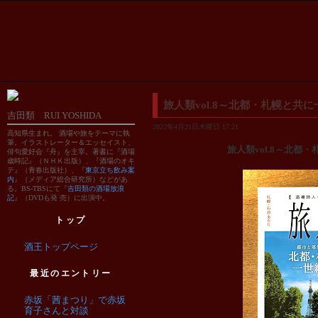
旅人類vol.8～北都・札幌と共
吉田類 RUI YOSHIDA
2022年4月21日木曜日 17:21
高知県生まれ。 酒場や旅をテーマに執
筆。イラストレーター＆エッセイスト、
旅人類vol.8～北都
俳句愛好会『舟』を主宰。著書に『酒場
歳時記』（ＮＨＫ出版）、『酒場のオキ
テ』（青春出版社）、『
東京立ち飲み案
内
』（メディア総合研究所）などがあ
る。BS-TBSにて『
吉田類の酒場放浪
記
』（DVDも発 売）に出演中。
トップ
酒王トップページ
最近のエントリー
赤坂「茜まつり」で赤坂
育子さんと対談