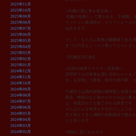
2025年11月
2025年10月
○札幌の酒と食を巡る旅へ
2025年09月
札幌の地酒として愛される「千歳鶴」
2025年08月
ラフトジン蒸溜所や、クラフトビール
ね歩きます。
2025年07月
2025年06月
そして、もちろん類旅の醍醐味である
2025年05月
きつけの店もこっそり教えてもらいま
2025年04月
2025年03月
【札幌近郊の旅】
2025年02月
2025年01月
○石狩の海岸ドライブ～支笏湖へ
2024年12月
石狩市では日本海を望む沿岸ルートを
2024年11月
台」を目指して散策、朝市や道の駅、
2024年10月
2024年09月
千歳市では国内屈指の透明度と深度を
2024年08月
庭岳、樽前山など後カルデラ火山に囲
2024年07月
は、何度訪れても魅了される絶景です
2024年06月
さんはどんな発見をするのでしょうか
2024年05月
呂で迎えてきた湖畔の丸駒温泉で疲れ
2024年04月
りと浸ります。
2024年03月
2024年02月
○開拓に思いをはせる