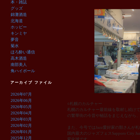
本・雑誌
グッズ
錦灘酒造
北海道
ホッピー
キンミヤ
夢音
菊水
ほろ酔い通信
高木酒造
南部美人
角ハイボール
アーカイブ ファイル
2026年07月
2026年06月
○札幌のカルチャー
2026年05月
札幌のカルチャー最前線を取材し続け
2026年04月
の繁華街の今昔や秘話をまじえながら
2026年03月
2026年02月
また、今号ではJazz愛好家の類さん
2026年01月
国内最大のジャズフェスSapporo Cit
2025年12月
変化球です。