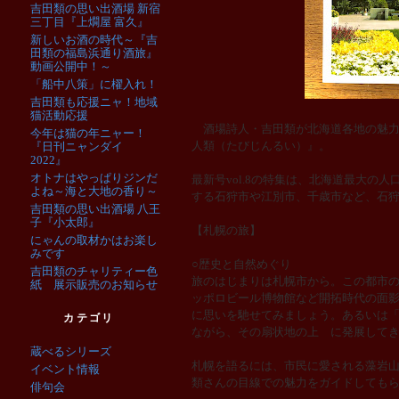
吉田類の思い出酒場 新宿
三丁目『上燗屋 富久』
新しいお酒の時代～『吉
田類の福島浜通り酒旅』
動画公開中！～
「船中八策」に櫂入れ！
吉田類も応援ニャ！地域
猫活動応援
酒場詩人・吉田類が北海道各地の魅力
今年は猫の年ニャー！
人類（たびじんるい）』。
『日刊ニャンダイ
2022』
オトナはやっぱりジンだ
最新号vol.8の特集は、北海道最大の
よね～海と大地の香り～
する石狩市や江別市、千歳市など、石
吉田類の思い出酒場 八王
子『小太郎』
【札幌の旅】
にゃんの取材かはお楽し
みです
○歴史と自然めぐり
吉田類のチャリティー色
旅のはじまりは札幌市から。この都市
紙 展示販売のお知らせ
ッポロビール博物館など開拓時代の面
に思いを馳せてみましょう。あるいは
カテゴリ
ながら、その扇状地の上 に発展して
蔵べるシリーズ
札幌を語るには、市民に愛される藻岩
イベント情報
類さんの目線での魅力をガイドしても
俳句会