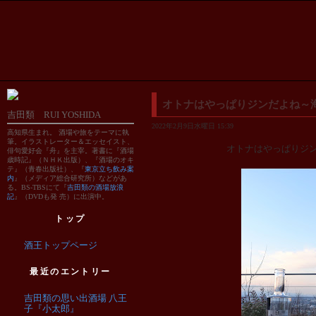
オトナはやっぱりジンだよね～
吉田類 RUI YOSHIDA
2022年2月9日水曜日 15:39
高知県生まれ。 酒場や旅をテーマに執
筆。イラストレーター＆エッセイスト、
オトナはやっぱりジ
俳句愛好会『舟』を主宰。著書に『酒場
歳時記』（ＮＨＫ出版）、『酒場のオキ
テ』（青春出版社）、『
東京立ち飲み案
内
』（メディア総合研究所）などがあ
る。BS-TBSにて『
吉田類の酒場放浪
記
』（DVDも発 売）に出演中。
トップ
酒王トップページ
最近のエントリー
吉田類の思い出酒場 八王
子『小太郎』