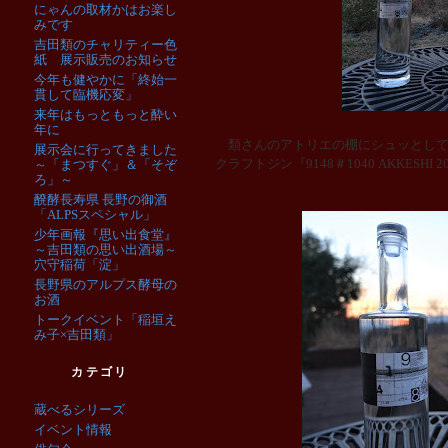
にゃんの取材かはお楽し
みです
吉田類のチャリティー色
紙 展示販売のお知らせ
今年も健やかに「終始一
貫して臨機応変」
来年はもっともっと酔い
年に
類さんのアトリエの棚にシュッとして
展示会に行ってきました
クラフトジン『9148＃1040 AKKESHI 2
～「まつすぐ」＆「そぞ
ろ」～
醗酵長寿県 長野の御酒
「ALPSスペシャル」
少年画報『思い出食堂』
～吉田類の思い出酒場～
穴守稲荷「淀」
長野県のアルプス酵母の
お酒
トークイベント「稲垣え
み子×吉田類」
カテゴリ
蔵べるシリーズ
イベント情報