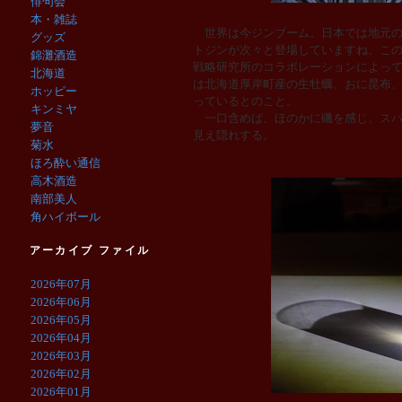
俳句会
本・雑誌
世界は今ジンブーム。日本では地元の
グッズ
トジンが次々と登場していますね。この
錦灘酒造
戦略研究所のコラボレーションによっ
北海道
は北海道厚岸町産の生牡蠣、おに昆布
ホッピー
っているとのこと。
キンミヤ
一口含めば、ほのかに磯を感じ、スパ
夢音
見え隠れする。
菊水
ほろ酔い通信
高木酒造
南部美人
角ハイボール
アーカイブ ファイル
2026年07月
2026年06月
2026年05月
2026年04月
2026年03月
2026年02月
2026年01月