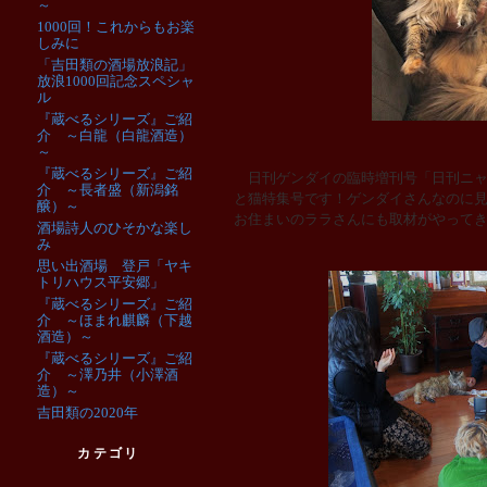
～
1000回！これからもお楽
しみに
「吉田類の酒場放浪記」
放浪1000回記念スペシャ
ル
『蔵べるシリーズ』ご紹
介 ～白龍（白龍酒造）
～
『蔵べるシリーズ』ご紹
日刊ゲンダイの臨時増刊号「日刊ニャ
介 ～長者盛（新潟銘
と猫特集号です！ゲンダイさんなのに
醸）～
お住まいのララさんにも取材がやって
酒場詩人のひそかな楽し
み
思い出酒場 登戸「ヤキ
トリハウス平安郷」
『蔵べるシリーズ』ご紹
介 ～ほまれ麒麟（下越
酒造）～
『蔵べるシリーズ』ご紹
介 ～澤乃井（小澤酒
造）～
吉田類の2020年
カテゴリ