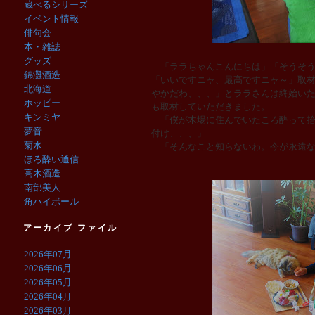
蔵べるシリーズ
イベント情報
俳句会
本・雑誌
グッズ
「ララちゃんこんにちは」「そうそう
錦灘酒造
「いいですニャ、最高ですニャ～」取
北海道
やかだわ、、、」とララさんは終始い
ホッピー
も取材していただきました。
キンミヤ
「僕が木場に住んでいたころ酔って拾
夢音
付け、、、」
菊水
「そんなこと知らないわ。今が永遠な
ほろ酔い通信
高木酒造
南部美人
角ハイボール
アーカイブ ファイル
2026年07月
2026年06月
2026年05月
2026年04月
2026年03月