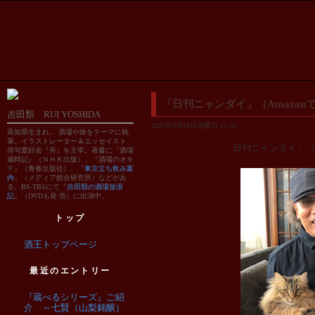
「日刊ニャンダイ」（Amazon
吉田類 RUI YOSHIDA
2021年3月19日金曜日 15:52
高知県生まれ。 酒場や旅をテーマに執
筆。イラストレーター＆エッセイスト、
「日刊ニャンダイ」（A
俳句愛好会『舟』を主宰。著書に『酒場
歳時記』（ＮＨＫ出版）、『酒場のオキ
テ』（青春出版社）、『
東京立ち飲み案
内
』（メディア総合研究所）などがあ
る。BS-TBSにて『
吉田類の酒場放浪
記
』（DVDも発 売）に出演中。
トップ
酒王トップページ
最近のエントリー
『蔵べるシリーズ』ご紹
介 ～七賢（山梨銘醸）