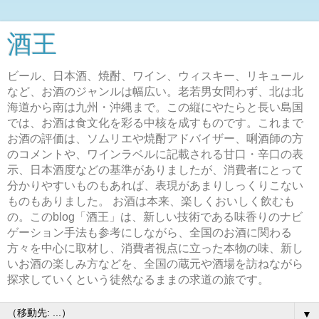
酒王
ビール、日本酒、焼酎、ワイン、ウィスキー、リキュール
など、お酒のジャンルは幅広い。老若男女問わず、北は北
海道から南は九州・沖縄まで。この縦にやたらと長い島国
では、お酒は食文化を彩る中核を成すものです。これまで
お酒の評価は、ソムリエや焼酎アドバイザー、唎酒師の方
のコメントや、ワインラベルに記載される甘口・辛口の表
示、日本酒度などの基準がありましたが、消費者にとって
分かりやすいものもあれば、表現があまりしっくりこない
ものもありました。 お酒は本来、楽しくおいしく飲むも
の。このblog「酒王」は、新しい技術である味香りのナビ
ゲーション手法も参考にしながら、全国のお酒に関わる
方々を中心に取材し、消費者視点に立った本物の味、新し
いお酒の楽しみ方などを、全国の蔵元や酒場を訪ねながら
探求していくという徒然なるままの求道の旅です。
▼