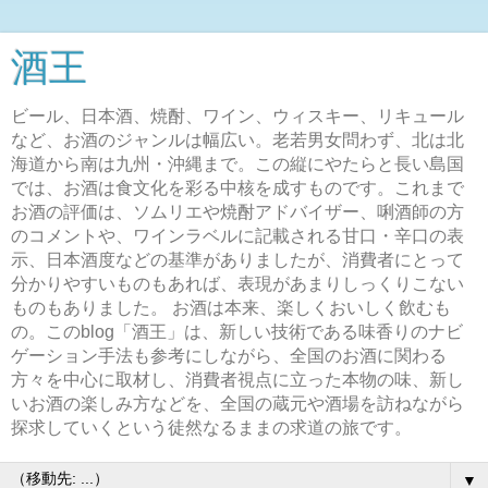
酒王
ビール、日本酒、焼酎、ワイン、ウィスキー、リキュール
など、お酒のジャンルは幅広い。老若男女問わず、北は北
海道から南は九州・沖縄まで。この縦にやたらと長い島国
では、お酒は食文化を彩る中核を成すものです。これまで
お酒の評価は、ソムリエや焼酎アドバイザー、唎酒師の方
のコメントや、ワインラベルに記載される甘口・辛口の表
示、日本酒度などの基準がありましたが、消費者にとって
分かりやすいものもあれば、表現があまりしっくりこない
ものもありました。 お酒は本来、楽しくおいしく飲むも
の。このblog「酒王」は、新しい技術である味香りのナビ
ゲーション手法も参考にしながら、全国のお酒に関わる
方々を中心に取材し、消費者視点に立った本物の味、新し
いお酒の楽しみ方などを、全国の蔵元や酒場を訪ねながら
探求していくという徒然なるままの求道の旅です。
▼