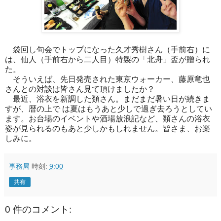
袋回し句会でトップになった久才秀樹さん（手前右）に
は、
仙人（手前右から二人目）特製の「北舟」盃が贈られ
た。
そういえば、先日発売された東京ウォーカー、
藤原竜也
さんとの対談は皆さん見て頂けましたか？
最近、浴衣を新調した類さん。
まだまだ暑い日が続きま
すが、暦の上で は夏はもうあと少し
で過ぎ去ろうとしてい
ます。
お台場のイベントや酒場放浪記など、
類さんの浴衣
姿が見られるのもあと少しかもしれません。
皆さま、お楽
しみに。
事務局
時刻:
9:00
共有
0 件のコメント: