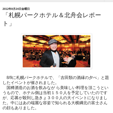
2012年8月24日金曜日
「札幌パークホテル＆北舟会レポー
ト」
8/9に札幌パークホテルで、
「吉田類の酒縁の夕べ」と題
したイベントが催されました。
国稀酒造のお酒を飲みなが ら美味しい料理を頂こうとい
うもので、
ホテル側は当初１５０人を予定していたのです
が、
応募が殺到し急きょ３００人の大イベントになりまし
た。
中にはあの端麗な容姿で知られる大横綱北の富士さん
の顔もありま
した。