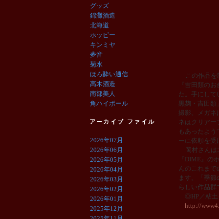
グッズ
錦灘酒造
北海道
ホッピー
キンミヤ
夢音
菊水
ほろ酔い通信
この作品を
高木酒造
『吉田類のお
南部美人
た。手にして
角ハイボール
黒麹・吉田類
撮影。メガネ
アーカイブ ファイル
ネはクリアー
もあったよう
2026年07月
ーに依頼を受
2026年06月
岡村さんは
『
DIME
』の
2026年05月
んのこれまで
2026年04月
ます。「季節
2026年03月
らしい作品群
2026年02月
◎HP／粘土
2026年01月
http://www4.
2025年12月
2025年11月