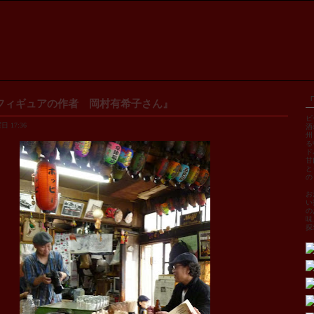
フィギュアの作者 岡村有希子さん』
ビ
 17:36
酒
州
る
ド
甘
と
の
お
い
の
味
探