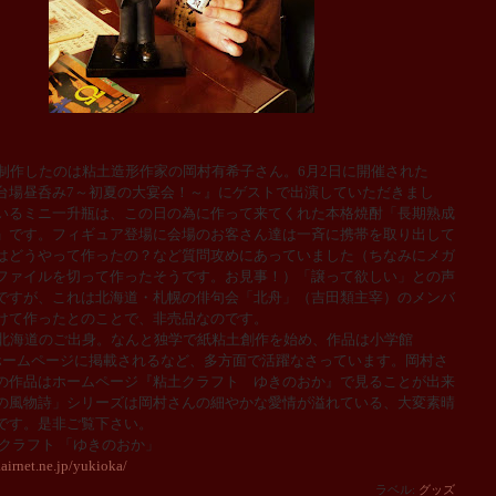
制作したのは粘土造形作家の岡村有希子さん。6月2日に開催された
台場昼呑み7～初夏の大宴会！～』にゲストで出演していただきまし
いるミニ一升瓶は、この日の為に作って来てくれた本格焼酎「長期熟成
」です。フィギュア登場に会場のお客さん達は一斉に携帯を取り出して
はどうやって作ったの？など質問攻めにあっていました（ちなみにメガ
ファイルを切って作ったそうです。お見事！）「譲って欲しい」との声
ですが、これは北海道・札幌の俳句会「北舟」（吉田類主宰）のメンバ
けて作ったとのことで、非売品なのです。
北海道のご出身。なんと独学で紙粘土創作を始め、作品は
小学館
ホームページに掲載されるなど、多方面で活躍なさっています。岡村さ
の作品はホームページ『粘土クラフト ゆきのおか』で見ることが出来
の風物詩」シリーズは岡村さんの細やかな愛情が溢れている、大変素晴
です。是非ご覧下さい。
クラフト 「ゆきのおか」
airnet.ne.jp/yukioka/
ラベル:
グッズ