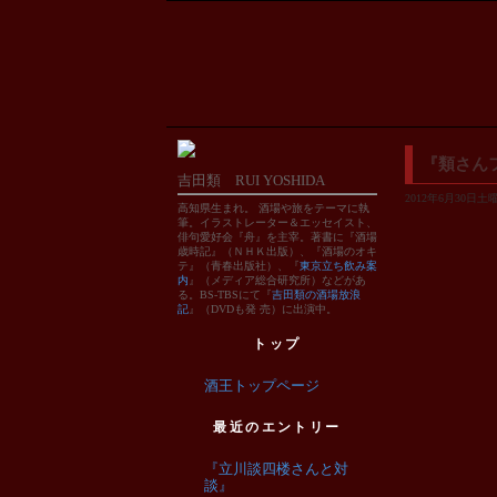
『類さん
吉田類 RUI YOSHIDA
2012年6月30日土曜日
高知県生まれ。 酒場や旅をテーマに執
筆。イラストレーター＆エッセイスト、
俳句愛好会『舟』を主宰。著書に『酒場
歳時記』（ＮＨＫ出版）、『酒場のオキ
テ』（青春出版社）、『
東京立ち飲み案
内
』（メディア総合研究所）などがあ
る。BS-TBSにて『
吉田類の酒場放浪
記
』（DVDも発 売）に出演中。
トップ
酒王トップページ
最近のエントリー
『立川談四楼さんと対
談』