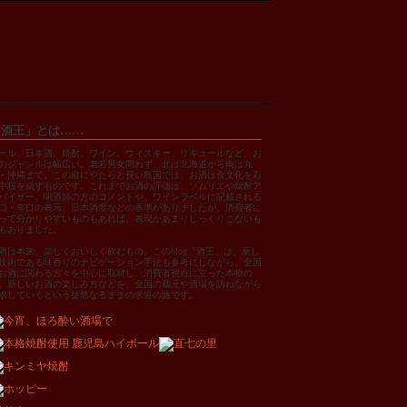
「酒王」とは……
ール、日本酒、焼酎、ワイン、ウィスキー、リキュールなど、お
のジャンルは幅広い。老若男女問わず、北は北海道から南は九
・沖縄まで。この縦にやたらと長い島国では、お酒は食文化を彩
中核を成すものです。これまでお酒の評価は、ソムリエや焼酎ア
バイザー、唎酒師の方のコメントや、ワインラベルに記載される
口・辛口の表示、日本酒度などの基準がありましたが、消費者に
って分かりやすいものもあれば、表現があまりしっくりこないも
もありました。
酒は本来、楽しくおいしく飲むもの。このblog「酒王」は、新し
技術である味香りのナビゲーション手法も参考にしながら、全国
お酒に関わる方々を中心に取材し、消費者視点に立った本物の
、新しいお酒の楽しみ方などを、全国の蔵元や酒場を訪ねながら
求していくという徒然なるままの求道の旅です。