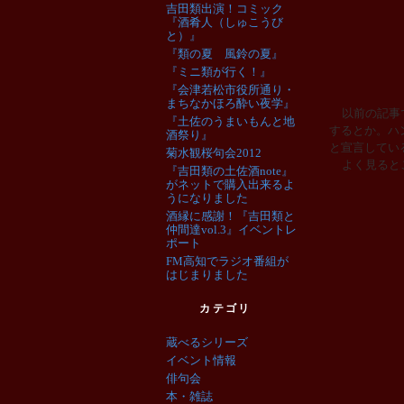
吉田類出演！コミック
『酒肴人（しゅこうび
と）』
『類の夏 風鈴の夏』
『ミニ類が行く！』
『会津若松市役所通り・
まちなかほろ酔い夜学』
以前の記事
『土佐のうまいもんと地
するとか。ハ
酒祭り』
と宣言してい
菊水観桜句会2012
よく見ると
『吉田類の土佐酒note』
がネットで購入出来るよ
うになりました
酒縁に感謝！『吉田類と
仲間達vol.3』イベントレ
ポート
FM高知でラジオ番組が
はじまりました
カテゴリ
蔵べるシリーズ
イベント情報
俳句会
本・雑誌