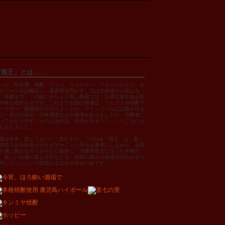
「酒王」とは……
ール、日本酒、焼酎、ワイン、ウィスキー、リキュールなど、お
のジャンルは幅広い。老若男女問わず、北は北海道から南は九
・沖縄まで。この縦にやたらと長い島国では、お酒は食文化を彩
中核を成すものです。これまでお酒の評価は、ソムリエや焼酎ア
バイザー、唎酒師の方のコメントや、ワインラベルに記載される
口・辛口の表示、日本酒度などの基準がありましたが、消費者に
って分かりやすいものもあれば、表現があまりしっくりこないも
もありました。
酒は本来、楽しくおいしく飲むもの。このblog「酒王」は、新し
技術である味香りのナビゲーション手法も参考にしながら、全国
お酒に関わる方々を中心に取材し、消費者視点に立った本物の
、新しいお酒の楽しみ方などを、全国の蔵元や酒場を訪ねながら
求していくという徒然なるままの求道の旅です。