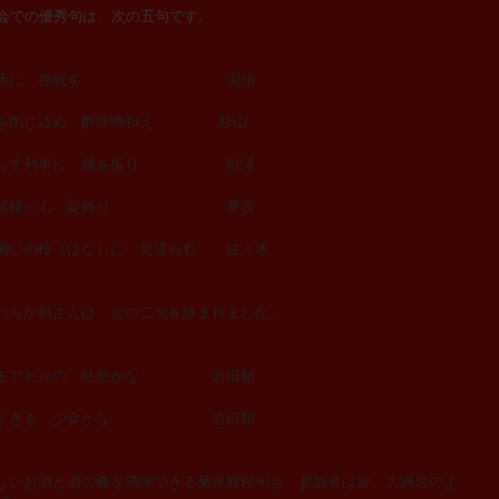
会での優秀句は、次の五句です。
 麹の床に 春眠す 泥頭
春を閉じ込め 酢味噌和え 杉山
散らす列車に 腕を振り 前澤
 地蔵様にも 髪飾り 夢音
揃いの桜（はな）に 見送られ 佐々木
らが類さんは、次の二句を詠まれました。
ドモアゼルの 吐息かな 吉田類
連峰よぎる 少女かな 吉田類
いお酒と酒の肴を満喫できる菊水観桜句会。参加者は皆、大満足のよ