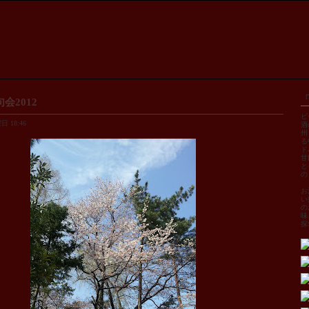
会2012
ビ
 18:46
酒
州
る
ド
甘
と
の
お
い
の
味
探