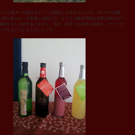
かつて東洋一の桜並木として全国的にも有名でしたが、
1967
年の羽越
一部が流され、水害後に伐採され、かつての風光明媚な光景は過去のア
確認するしか術がありません。現在、地元では苗木を植樹し、かつての
に力を注いでいるとのことです。