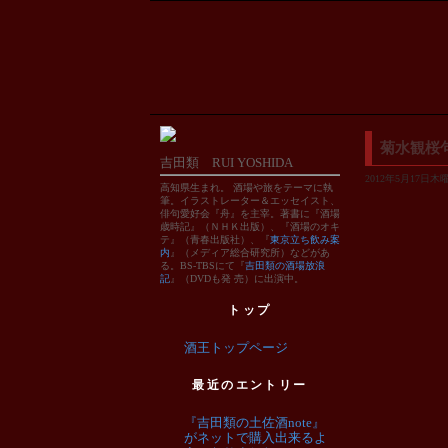
菊水観桜句
吉田類 RUI YOSHIDA
2012年5月17日木曜日
高知県生まれ。 酒場や旅をテーマに執
筆。イラストレーター＆エッセイスト、
俳句愛好会『舟』を主宰。著書に『酒場
歳時記』（ＮＨＫ出版）、『酒場のオキ
テ』（青春出版社）、『
東京立ち飲み案
内
』（メディア総合研究所）などがあ
る。BS-TBSにて『
吉田類の酒場放浪
記
』（DVDも発 売）に出演中。
トップ
酒王トップページ
最近のエントリー
『吉田類の土佐酒note』
がネットで購入出来るよ