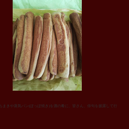
ちまきや蒸気パン
(
ぽっぽ焼き
)
を酒の肴に、皆さん、俳句を披露して行