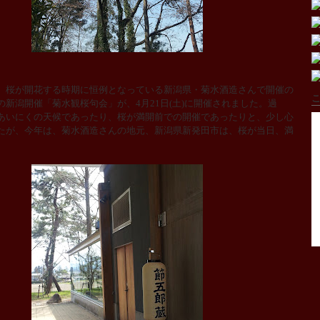
、桜が開花する時期に恒例となっている新潟県・菊水酒造さんで開催の
こ
の新潟開催「菊水観桜句会」が、
4
月
21
日
(
土
)
に開催されました。過
あいにくの天候であったり、桜が満開前での開催であったりと、少し心
たが、今年は、菊水酒造さんの地元、新潟県新発田市は、桜が当日、満