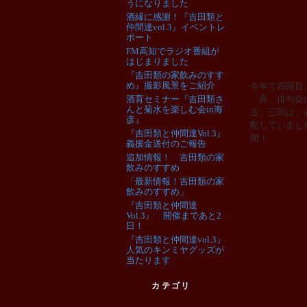
うになりました
酒縁に感謝！『吉田類と
仲間達vol.3』イベントレ
ポート
FM高知でラジオ番組が
はじまりました
『吉田類の家飲みのすす
め』撮影風景をご紹介
今年で四回目
酒育セミナー『吉田類さ
「舟」俳句会
んと菊水を楽しむ会in海
去、三回は、
彦』
配していまし
『吉田類と仲間達Vol.3』
開！
義援金送付のご報告
追加情報！ 吉田類の家
飲みのすすめ
「最新情報！吉田類の家
飲みのすすめ」
『吉田類と仲間達
Vol.3』 開催まであと2
日！
『吉田類と仲間達vol.3』
人気のキンミヤグッズが
当たります
カテゴリ