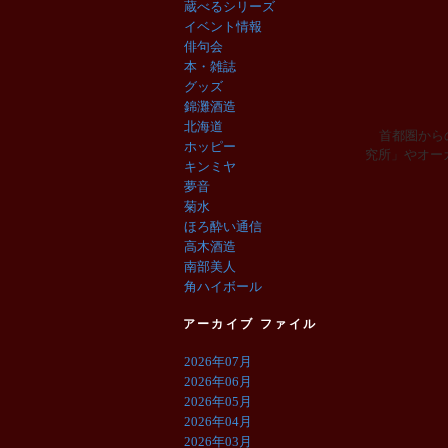
蔵べるシリーズ
イベント情報
俳句会
本・雑誌
グッズ
錦灘酒造
北海道
首都圏から
ホッピー
究所」やオー
キンミヤ
夢音
菊水
ほろ酔い通信
高木酒造
南部美人
角ハイボール
アーカイブ ファイル
2026年07月
2026年06月
2026年05月
2026年04月
2026年03月