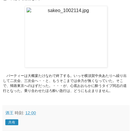
パーティーは大概宴たけなわで終了する。いっそ横須賀中央あたりへ繰り出
して二次会、三次会へ・・と、もうそこまでは余力が無くなっていた。そこ
で、帰路東京へのはずだった。・・・が、心底おおらかに酔うタイプ同志の道
行となった。乗り合わせたほろ酔い急行は、どうにも止まりません。
酒王
時刻:
12:00
共有