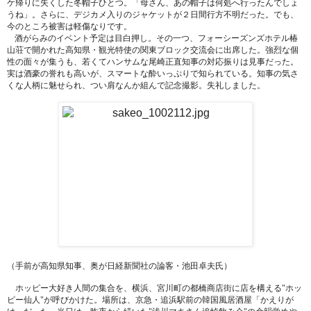
ケ帰りに失くした冬帽子ひとつ。「母さん、あの帽子は何処へ行ったんでしょ
うね」。さらに、デジカメ入りのジャケットが２日間行方不明だった。でも、
今のところ被害は軽傷なりです。
酒がらみのイベント予定は目白押し。その一つ、フォーシーズンズホテル椿
山荘で開かれた高知県・観光特使の関東ブロック交流会に出席した。強烈な個
性の面々が集うも、若くてハンサムな尾崎正直知事の対応振りは見事だった。
実は酒豪の誉れも高いが、スマートな酔いっぷりで知られている。知事の気さ
くな人柄に魅せられ、つい肩なんか組んで記念撮影。失礼しました。
（手前が高知県知事、奥が日経新聞社の論客・池田卓夫氏）
ホッピー大好き人間の集合を、横浜、宮川町の都橋商店街に店を構える"ホッ
ピー仙人"が呼びかけた。場所は、京急・追浜駅前の韓国風居酒屋「かえりが