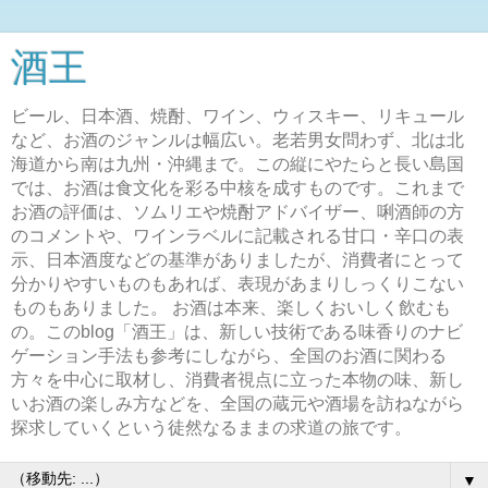
酒王
ビール、日本酒、焼酎、ワイン、ウィスキー、リキュール
など、お酒のジャンルは幅広い。老若男女問わず、北は北
海道から南は九州・沖縄まで。この縦にやたらと長い島国
では、お酒は食文化を彩る中核を成すものです。これまで
お酒の評価は、ソムリエや焼酎アドバイザー、唎酒師の方
のコメントや、ワインラベルに記載される甘口・辛口の表
示、日本酒度などの基準がありましたが、消費者にとって
分かりやすいものもあれば、表現があまりしっくりこない
ものもありました。 お酒は本来、楽しくおいしく飲むも
の。このblog「酒王」は、新しい技術である味香りのナビ
ゲーション手法も参考にしながら、全国のお酒に関わる
方々を中心に取材し、消費者視点に立った本物の味、新し
いお酒の楽しみ方などを、全国の蔵元や酒場を訪ねながら
探求していくという徒然なるままの求道の旅です。
▼