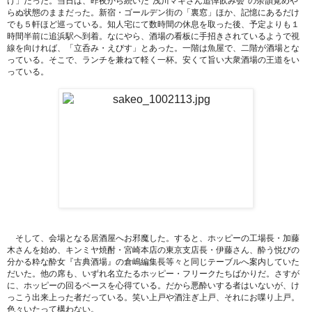
け」だった。当日は、昨夜から続いた"浅川マキさん追悼飲み会"の余韻覚めや
らぬ状態のままだった。新宿・ゴールデン街の「裏窓」ほか、記憶にあるだけ
でも５軒ほど巡っている。知人宅にて数時間の休息を取った後、予定よりも１
時間半前に追浜駅へ到着。なにやら、酒場の看板に手招きされているようで視
線を向ければ、「立呑み・えびす」とあった。一階は魚屋で、二階が酒場とな
っている。そこで、ランチを兼ねて軽く一杯。安くて旨い大衆酒場の王道をい
っている。
そして、会場となる居酒屋へお邪魔した。すると、ホッピーの工場長・加藤
木さんを始め、キンミヤ焼酎・宮崎本店の東京支店長・伊藤さん、酔う悦びの
分かる粋な酔女『古典酒場』の倉嶋編集長等々と同じテーブルへ案内していた
だいた。他の席も、いずれ名立たるホッピー・フリークたちばかりだ。さすが
に、ホッピーの回るペースを心得ている。だから悪酔いする者はいないが、け
っこう出来上った者だっている。笑い上戸や酒注ぎ上戸、それにお喋り上戸。
色々いたって構わない。