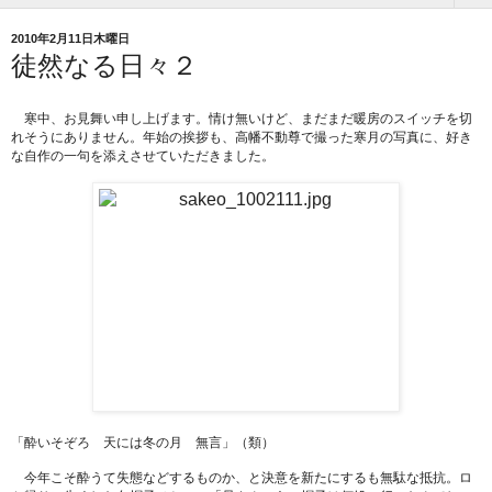
2010年2月11日木曜日
徒然なる日々２
寒中、お見舞い申し上げます。情け無いけど、まだまだ暖房のスイッチを切
れそうにありません。年始の挨拶も、高幡不動尊で撮った寒月の写真に、好き
な自作の一句を添えさせていただきました。
「酔いそぞろ 天には冬の月 無言」（類）
今年こそ酔うて失態などするものか、と決意を新たにするも無駄な抵抗。ロ