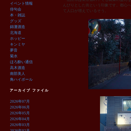
イベント情報
んびりとした街という印象です。都心
俳句会
て人口が増えているそう。
本・雑誌
グッズ
錦灘酒造
北海道
ホッピー
キンミヤ
夢音
菊水
ほろ酔い通信
高木酒造
南部美人
角ハイボール
アーカイブ ファイル
2026年07月
2026年06月
2026年05月
2026年04月
2026年03月
2026年02月