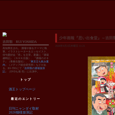
少年画報『思い出食堂』～吉田
吉田類 RUI YOSHIDA
2026年4月2日木曜日 11:21
高知県生まれ。 酒場や旅をテーマに執
筆。イラストレーター＆エッセイスト、
俳句愛好会『舟』を主宰。著書に『酒場
歳時記』（ＮＨＫ出版）、『酒場のオキ
テ』（青春出版社）、『
東京立ち飲み案
内
』（メディア総合研究所）などがあ
る。BS-TBSにて『
吉田類の酒場放浪
記
』（DVDも発 売）に出演中。
トップ
酒王トップページ
最近のエントリー
日刊ニャンダイ取材
2026猫様放浪記