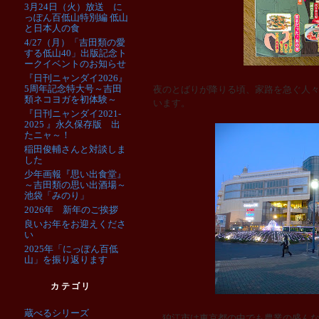
3月24日（火）放送 に
っぽん百低山特別編 低山
と日本人の食
4/27（月）「吉田類の愛
する低山40」出版記念ト
ークイベントのお知らせ
『日刊ニャンダイ2026』
5周年記念特大号～吉田
夜のとばりが降りる頃、家路を急ぐ人
類ネコヨガを初体験～
います。
『日刊ニャンダイ2021-
2025 』永久保存版 出
たニャ～！
稲田俊輔さんと対談しま
した
少年画報『思い出食堂』
～吉田類の思い出酒場～
池袋「みのり」
2026年 新年のご挨拶
良いお年をお迎えくださ
い
2025年「にっぽん百低
山」を振り返ります
カテゴリ
蔵べるシリーズ
狛江市は東京都の中でも農業の盛んな