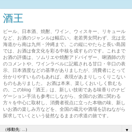
酒王
ビール、日本酒、焼酎、ワイン、ウィスキー、リキュール
など、お酒のジャンルは幅広い。老若男女問わず、北は北
海道から南は九州・沖縄まで。この縦にやたらと長い島国
では、お酒は食文化を彩る中核を成すものです。これまで
お酒の評価は、ソムリエや焼酎アドバイザー、唎酒師の方
のコメントや、ワインラベルに記載される甘口・辛口の表
示、日本酒度などの基準がありましたが、消費者にとって
分かりやすいものもあれば、表現があまりしっくりこない
ものもありました。 お酒は本来、楽しくおいしく飲むも
の。このblog「酒王」は、新しい技術である味香りのナビ
ゲーション手法も参考にしながら、全国のお酒に関わる
方々を中心に取材し、消費者視点に立った本物の味、新し
いお酒の楽しみ方などを、全国の蔵元や酒場を訪ねながら
探求していくという徒然なるままの求道の旅です。
▼