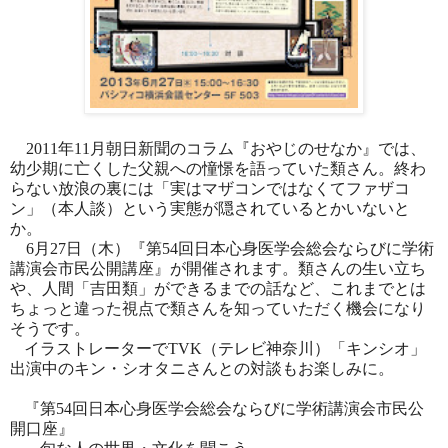
2011
年
11
月朝日新聞のコラム『おやじのせなか』では、
幼少期に亡くした父親への憧憬を語っていた類さん。終わ
らない放浪の裏には「実はマザコンではなくてファザコ
ン」（本人談）という実態が隠されているとかいないと
か。
6
月
27
日（木）『第
54
回日本心身医学会総会ならびに学術
講演会市民公開講座』が開催されます。類さんの生い立ち
や、人間「吉田類」ができるまでの話など、これまでとは
ちょっと違った視点で類さんを知っていただく機会になり
そうです。
イラストレーターで
TVK
（テレビ神奈川）「キンシオ」
出演中のキン・シオタニさんとの対談もお楽しみに。
『第
54
回日本心身医学会総会ならびに学術講演会市民公
開口座』