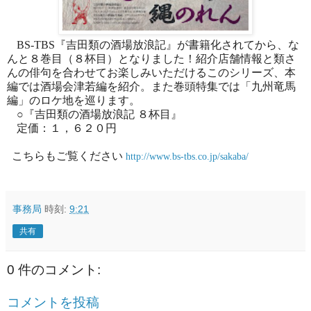
BS-TBS
『吉田類の酒場放浪記』が書籍化されてから、な
んと８巻目（８杯目）となりました！紹介店舗情報と類さ
んの俳句を合わせてお楽しみいただけるこのシリーズ、本
編では酒場会津若編を紹介。また巻頭特集では「九州竜馬
編」のロケ地を巡ります。
○『吉田類の酒場放浪記 ８杯目』
定価：１，６２０円
こちらもご覧ください
http://www.bs-tbs.co.jp/sakaba/
事務局
時刻:
9:21
共有
0 件のコメント:
コメントを投稿