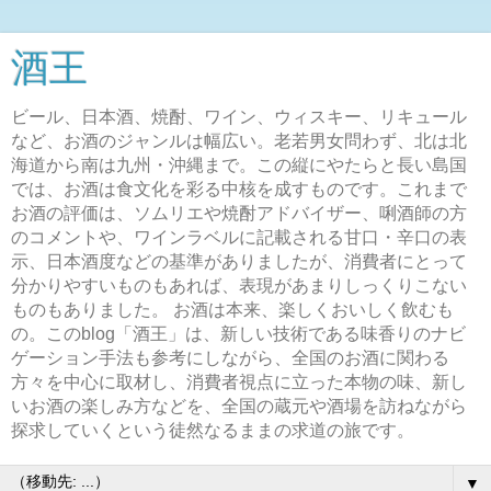
酒王
ビール、日本酒、焼酎、ワイン、ウィスキー、リキュール
など、お酒のジャンルは幅広い。老若男女問わず、北は北
海道から南は九州・沖縄まで。この縦にやたらと長い島国
では、お酒は食文化を彩る中核を成すものです。これまで
お酒の評価は、ソムリエや焼酎アドバイザー、唎酒師の方
のコメントや、ワインラベルに記載される甘口・辛口の表
示、日本酒度などの基準がありましたが、消費者にとって
分かりやすいものもあれば、表現があまりしっくりこない
ものもありました。 お酒は本来、楽しくおいしく飲むも
の。このblog「酒王」は、新しい技術である味香りのナビ
ゲーション手法も参考にしながら、全国のお酒に関わる
方々を中心に取材し、消費者視点に立った本物の味、新し
いお酒の楽しみ方などを、全国の蔵元や酒場を訪ねながら
探求していくという徒然なるままの求道の旅です。
▼