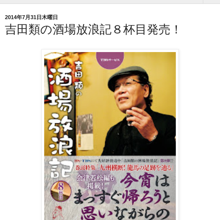
2014年7月31日木曜日
吉田類の酒場放浪記８杯目発売！